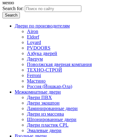
меню
Search for:
Двери по производителям
Airon
Eldorf
Loyard
PVDOORS
Азбука дверей
Дверум
Поволжская дверная компания
ТЕХНО-СТРОЙ
Ferroni
Мастино
Россия (Йошкар-Ола)
Межкомнатные двери
Двери ПВХ
Двери экошпон
Ламинированные двери
Двери из массива
Шпонированные двери
Двери пластик CPL
Эмалевые двери
Входные двери