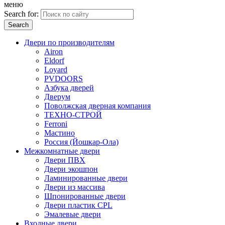
меню
Search for:
Двери по производителям
Airon
Eldorf
Loyard
PVDOORS
Азбука дверей
Дверум
Поволжская дверная компания
ТЕХНО-СТРОЙ
Ferroni
Мастино
Россия (Йошкар-Ола)
Межкомнатные двери
Двери ПВХ
Двери экошпон
Ламинированные двери
Двери из массива
Шпонированные двери
Двери пластик CPL
Эмалевые двери
Входные двери