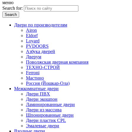
меню
Search for:
Двери по производителям
Airon
Eldorf
Loyard
PVDOORS
Азбука дверей
Дверум
Поволжская дверная компания
ТЕХНО-СТРОЙ
Ferroni
Мастино
Россия (Йошкар-Ола)
Межкомнатные двери
Двери ПВХ
Двери экошпон
Ламинированные двери
Двери из массива
Шпонированные двери
Двери пластик CPL
Эмалевые двери
Входные двери