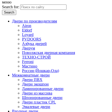
меню
Search for:
Двери по производителям
Airon
Eldorf
Loyard
PVDOORS
Азбука дверей
Дверум
Поволжская дверная компания
ТЕХНО-СТРОЙ
Ferroni
Мастино
Россия (Йошкар-Ола)
Межкомнатные двери
Двери ПВХ
Двери экошпон
Ламинированные двери
Двери из массива
Шпонированные двери
Двери пластик CPL
Эмалевые двери
Входные двери