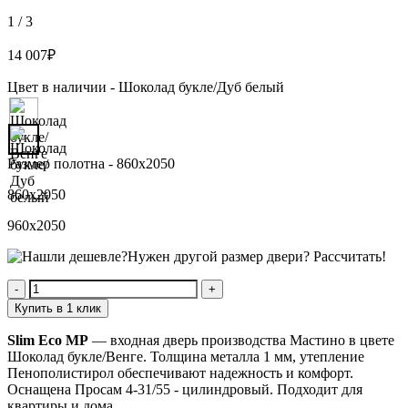
1
/
3
14 007
₽
Цвет в наличии -
Шоколад букле/Дуб белый
Размер полотна -
860x2050
860x2050
960x2050
Нужен другой размер двери?
Рассчитать!
Количество
Slim
Купить в 1 клик
Eco
MP
Slim Eco MP
— входная дверь производства Мастино в цвете
Шоколад букле/Венге. Толщина металла 1 мм, утепление
Пенополистирол обеспечивают надежность и комфорт.
Оснащена Просам 4-31/55 - цилиндровый. Подходит для
квартиры и дома.