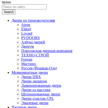
меню
Search
for:
Двери по производителям
Airon
Eldorf
Loyard
PVDOORS
Азбука дверей
Дверум
Поволжская дверная компания
ТЕХНО-СТРОЙ
Ferroni
Мастино
Россия (Йошкар-Ола)
Межкомнатные двери
Двери ПВХ
Двери экошпон
Ламинированные двери
Двери из массива
Шпонированные двери
Двери пластик CPL
Эмалевые двери
Входные двери