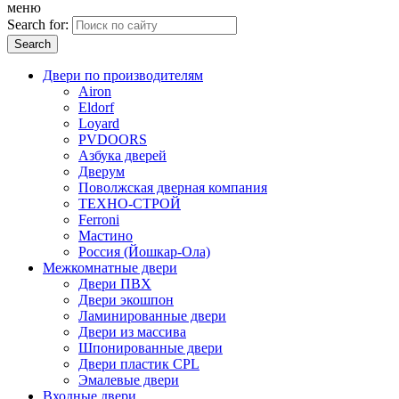
меню
Search for:
Двери по производителям
Airon
Eldorf
Loyard
PVDOORS
Азбука дверей
Дверум
Поволжская дверная компания
ТЕХНО-СТРОЙ
Ferroni
Мастино
Россия (Йошкар-Ола)
Межкомнатные двери
Двери ПВХ
Двери экошпон
Ламинированные двери
Двери из массива
Шпонированные двери
Двери пластик CPL
Эмалевые двери
Входные двери