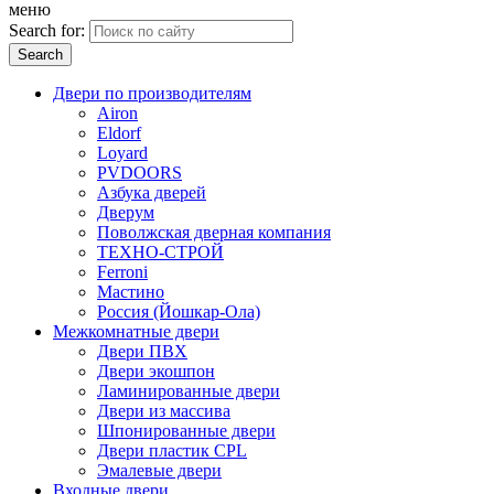
меню
Search for:
Двери по производителям
Airon
Eldorf
Loyard
PVDOORS
Азбука дверей
Дверум
Поволжская дверная компания
ТЕХНО-СТРОЙ
Ferroni
Мастино
Россия (Йошкар-Ола)
Межкомнатные двери
Двери ПВХ
Двери экошпон
Ламинированные двери
Двери из массива
Шпонированные двери
Двери пластик CPL
Эмалевые двери
Входные двери