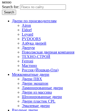
меню
Search for:
Двери по производителям
Airon
Eldorf
Loyard
PVDOORS
Азбука дверей
Дверум
Поволжская дверная компания
ТЕХНО-СТРОЙ
Ferroni
Мастино
Россия (Йошкар-Ола)
Межкомнатные двери
Двери ПВХ
Двери экошпон
Ламинированные двери
Двери из массива
Шпонированные двери
Двери пластик CPL
Эмалевые двери
Входные двери