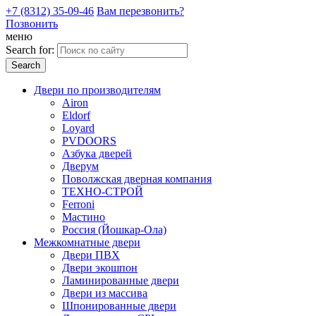
+7 (8312) 35-09-46
Вам перезвонить?
Позвонить
меню
Search for:
Двери по производителям
Airon
Eldorf
Loyard
PVDOORS
Азбука дверей
Дверум
Поволжская дверная компания
ТЕХНО-СТРОЙ
Ferroni
Мастино
Россия (Йошкар-Ола)
Межкомнатные двери
Двери ПВХ
Двери экошпон
Ламинированные двери
Двери из массива
Шпонированные двери