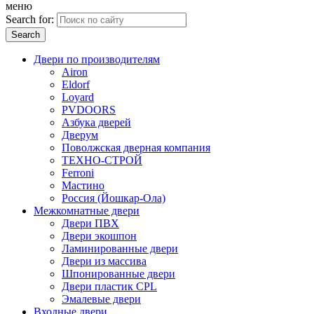
меню
Search for:
Двери по производителям
Airon
Eldorf
Loyard
PVDOORS
Азбука дверей
Дверум
Поволжская дверная компания
ТЕХНО-СТРОЙ
Ferroni
Мастино
Россия (Йошкар-Ола)
Межкомнатные двери
Двери ПВХ
Двери экошпон
Ламинированные двери
Двери из массива
Шпонированные двери
Двери пластик CPL
Эмалевые двери
Входные двери