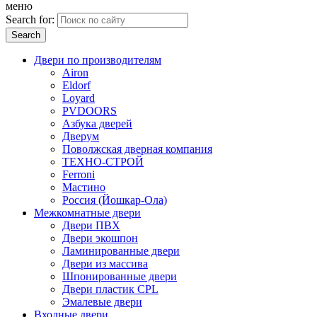
меню
Search for:
Двери по производителям
Airon
Eldorf
Loyard
PVDOORS
Азбука дверей
Дверум
Поволжская дверная компания
ТЕХНО-СТРОЙ
Ferroni
Мастино
Россия (Йошкар-Ола)
Межкомнатные двери
Двери ПВХ
Двери экошпон
Ламинированные двери
Двери из массива
Шпонированные двери
Двери пластик CPL
Эмалевые двери
Входные двери