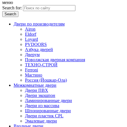
меню
Search for:
Двери по производителям
Airon
Eldorf
Loyard
PVDOORS
Азбука дверей
Дверум
Поволжская дверная компания
ТЕХНО-СТРОЙ
Ferroni
Мастино
Россия (Йошкар-Ола)
Межкомнатные двери
Двери ПВХ
Двери экошпон
Ламинированные двери
Двери из массива
Шпонированные двери
Двери пластик CPL
Эмалевые двери
Входные двери