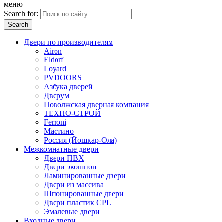
меню
Search for:
Двери по производителям
Airon
Eldorf
Loyard
PVDOORS
Азбука дверей
Дверум
Поволжская дверная компания
ТЕХНО-СТРОЙ
Ferroni
Мастино
Россия (Йошкар-Ола)
Межкомнатные двери
Двери ПВХ
Двери экошпон
Ламинированные двери
Двери из массива
Шпонированные двери
Двери пластик CPL
Эмалевые двери
Входные двери