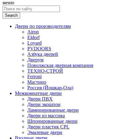
меню
Search
for:
Двери по производителям
Airon
Eldorf
Loyard
PVDOORS
Азбука дверей
Дверум
Поволжская дверная компания
ТЕХНО-СТРОЙ
Ferroni
Мастино
Россия (Йошкар-Ола)
Межкомнатные двери
Двери ПВХ
Двери экошпон
Ламинированные двери
Двери из массива
Шпонированные двери
Двери пластик CPL
Эмалевые двери
Входные двери