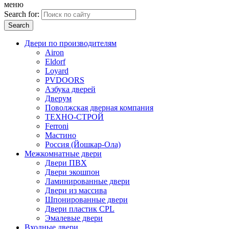
меню
Search for:
Двери по производителям
Airon
Eldorf
Loyard
PVDOORS
Азбука дверей
Дверум
Поволжская дверная компания
ТЕХНО-СТРОЙ
Ferroni
Мастино
Россия (Йошкар-Ола)
Межкомнатные двери
Двери ПВХ
Двери экошпон
Ламинированные двери
Двери из массива
Шпонированные двери
Двери пластик CPL
Эмалевые двери
Входные двери