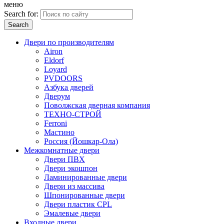
меню
Search for:
Двери по производителям
Airon
Eldorf
Loyard
PVDOORS
Азбука дверей
Дверум
Поволжская дверная компания
ТЕХНО-СТРОЙ
Ferroni
Мастино
Россия (Йошкар-Ола)
Межкомнатные двери
Двери ПВХ
Двери экошпон
Ламинированные двери
Двери из массива
Шпонированные двери
Двери пластик CPL
Эмалевые двери
Входные двери