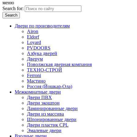
меню
Search for:
Двери по производителям
Airon
Eldorf
Loyard
PVDOORS
Азбука дверей
Дверум
Поволжская дверная компания
ТЕХНО-СТРОЙ
Ferroni
Мастино
Россия (Йошкар-Ола)
Межкомнатные двери
Двери ПВХ
Двери экошпон
Ламинированные двери
Двери из массива
Шпонированные двери
Двери пластик CPL
Эмалевые двери
Входные двери