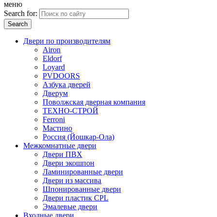
меню
Search for:
Двери по производителям
Airon
Eldorf
Loyard
PVDOORS
Азбука дверей
Дверум
Поволжская дверная компания
ТЕХНО-СТРОЙ
Ferroni
Мастино
Россия (Йошкар-Ола)
Межкомнатные двери
Двери ПВХ
Двери экошпон
Ламинированные двери
Двери из массива
Шпонированные двери
Двери пластик CPL
Эмалевые двери
Входные двери